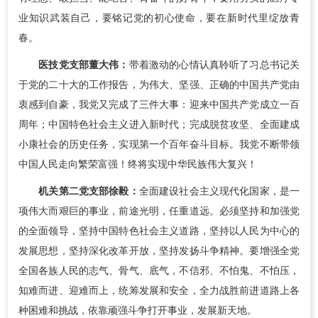
业知识武装自己，要铭记党的初心使命，要在新时代里绽放青
春。
医技党支部董大伟：
带着激动的心情认真聆听了习总书记关
于党的二十大的工作报告，为伟大、坚强、正确的中国共产党由
衷感到自豪，我党又完成了三件大事：迎来中国共产党成立一百
周年；中国特色社会主义进入新时代；完成脱贫攻坚、全面建成
小康社会的历史任务，实现第一个百年奋斗目标。我党不断带领
中国人民走向繁荣富强！终将实现中华民族伟大复兴！
机关第二党支部徐毅：
全面建设社会主义现代化国家，是一
项伟大而艰巨的事业，前途光明，任重道远。必须坚持和加强党
的全面领导，坚持中国特色社会主义道路，坚持以人民为中心的
发展思想，坚持深化改革开放，坚持发扬斗争精神。要增强全党
全国各族人民的志气、骨气、底气，不信邪、不怕鬼、不怕压，
知难而进、迎难而上，统筹发展和安全，全力战胜前进道路上各
种困难和挑战，依靠顽强斗争打开事业，发展新天地。