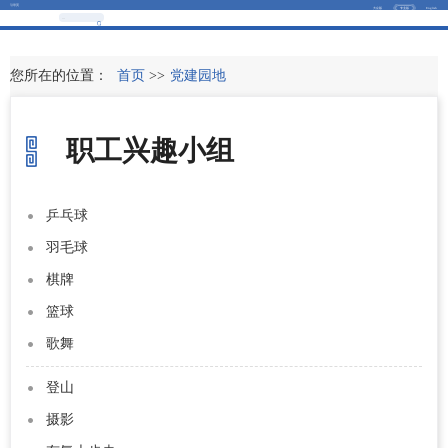
引导页
大众版
专业版
English
您所在的位置：
首页
>>
党建园地
职工兴趣小组
乒乓球
羽毛球
棋牌
篮球
歌舞
登山
摄影