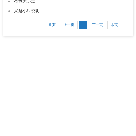
有氧大步走
兴趣小组说明
首页
上一页
1
下一页
末页
京ICP备 08101494号 京卫网审字[2009]8号
文保网安备案1101140008号 北京小汤山医院版权所有
地址：北京市昌平区小汤山镇银街北路390号
邮编：102211
E-mail：xiaotsh1@wjw.beijing.gov.cn
联系电话：
010-61781818