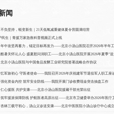
新闻
不负坚持，蜕变新生｜21天低氧减重健体夏令营圆满结营
护民生｜青援万家急救科普视频正式上线
年中攻坚再蓄力，锚定目标再发力——北京小汤山医院召开2026年半年
酷暑关怀沁人心 盛夏慰问润职工——北京小汤山医院开展2026年夏季“送
】北京小汤山医院与中国食品发酵工业研究院签署战略合作协议
忆军旅初心 守医者使命——我院召开2026年庆祝建军节退役军人职工座
】强化资金内控 筑牢安全防线——我院开展门诊收费现金突击抽盘工作
】仁心援医 共护安康——北京小汤山医院援藏干部光荣出征
筑牢援派保障防线 护航医者高原出征——北京市卫健委举办2026年医
】杏林三载守初心，汤山义诊送安康——北京中医医院小汤山诊疗中心成