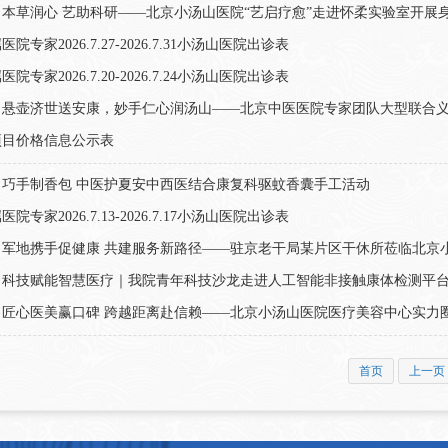
本草润心 艺助科研——北京小汤山医院“艺启疗愈”走进怀柔实验室开展
专家2026.7.27-2026.7.31小汤山医院出诊表
专家2026.7.20-2026.7.24小汤山医院出诊表
】悬壶济世送安康，妙手仁心润汤山——北京中医医院专家团队大型联合
项目价格信息公示表
】巧手制香包 中医护夏安中西医结合康复科驱蚊香囊手工活动
专家2026.7.13-2026.7.17小汤山医院出诊表
】军地携手促健康 共建服务新路径——驻京老干局某片区干休所莅临北京
】科技赋能智慧医疗｜我院青年科技沙龙走进人工智能非接触康体检测平
】匠心医美赢口碑 跨越距离赴信赖——北京小汤山医院医疗美容中心实力
首页
上一页