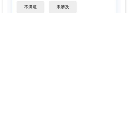
7月至10月共收回患者评价350份，收集开放性意见共38条，
其中表扬类31条、问题建议类7条。诸如“出院开药最好能在
住院
部一起办理，不然去门诊太折腾”等细节性问题均得到有效解
决。
扫码评价一小步，医患和谐一大步。在持续推进此项工作的
进程中，我院医疗服务不仅实现了针对性的优化与提升，还创新
了“未诉先办”的模式与路径。下一步，医院党委将继续加大工作
力度，不断完善“一人一码”扫码评价工作机制，为群众提供更加
优质、高效的服务，筑牢守护民众健康福祉的根基。