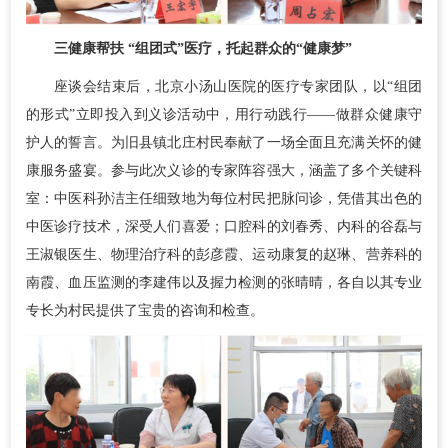
三
健康帮扶 “组团式”医疗，
托起群众的“健康梦”
座谈会结束后，北京小汤山医院的医疗专家团队，以“组团
的形式”立即投入到义诊活动中，用行动践行——做群众健康守
护人的誓言。为旧县镇北庄村民奉献了一场全面且充满关怀的健
康服务盛宴。参与此次义诊的专家阵容强大，涵盖了多个关键科
室：中医科孙洁主任细致地为每位村民把脉问诊，凭借其出色的
中医诊疗技术，深受人们喜爱；口腔科的刘春秀、内科的
谷磊
与
王淑银医生、物理治疗科的彭彦霞、运动康复的赵琳、营养科的
南霞、血压监测的李建伟以及握力检测的张晴晴，各自以其专业
专长为村民提供了宝贵的咨询和检查。