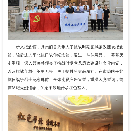
步入纪念馆，党员们首先步入了抗战时期党风廉政建设纪念
馆，随后进入平北抗日战争纪念馆，透过一件件展品，一幕幕历
史重现，深入领略并领会了抗战时期党风廉政建设的文化内涵，
以及抗战英雄们英勇无畏、勇于牺牲的崇高精神。在肃穆的平北
抗日战争烈士纪念碑前，全体党员庄严宣誓，重温入党誓词，誓
言铭记先烈遗志，矢志不渝地传承红色基因。