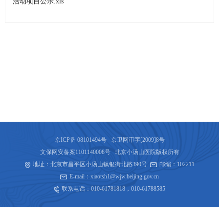
活动项目公示.xls
京ICP备 08101494号 京卫网审字[2009]8号
文保网安备案1101140008号 北京小汤山医院版权所有
地址：北京市昌平区小汤山镇银街北路390号
邮编：102211
E-mail：xiaotsh1@wjw.beijing.gov.cn
联系电话：
010-61781818
，
010-61788585