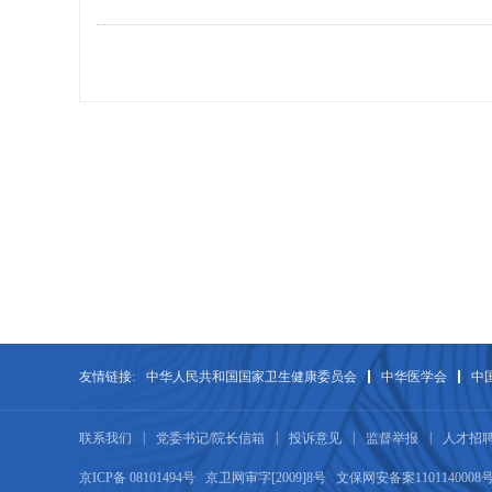
友情链接:
中华人民共和国国家卫生健康委员会
中华医学会
中
|
|
|
|
联系我们
党委书记/院长信箱
投诉意见
监督举报
人才招
京ICP备 08101494号
京卫网审字[2009]8号 文保网安备案11011400