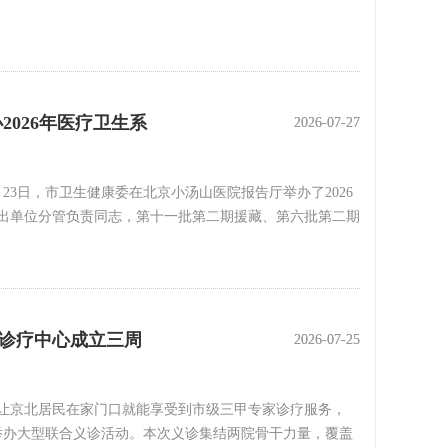
026年医疗卫生系
2026-07-27
2026-07-27
3日，市卫生健康委在北京小汤山医院报告厅举办了2026
出单位分管负责同志，第十一批第二期援藏、第六批第二期
诊疗中心成立三周
2026-07-25
2026-07-25
让京北居民在家门口就能享受到市级三甲专家诊疗服务，
功举办大型联合义诊活动。本次义诊集结两院骨干力量，覆盖