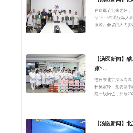
在建军节到来之际，
命”2026年退役
座谈。会议由人力资
【汤医新闻】酷
凉”…
连日来北京持续高温
长吴家锋，党委副书
院一线岗位，开展20
【汤医新闻】北