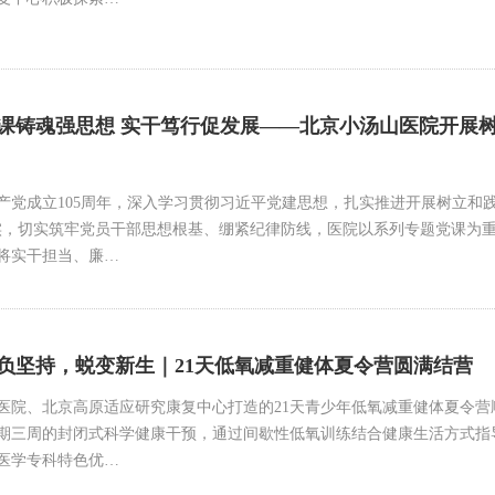
课铸魂强思想 实干笃行促发展——北京小汤山医院开展
产党成立105周年，深入学习贯彻习近平党建思想，扎实推进开展树立和践
实，切实筑牢党员干部思想根基、绷紧纪律防线，医院以系列专题党课为
将实干担当、廉…
负坚持，蜕变新生｜21天低氧减重健体夏令营圆满结营
医院、北京高原适应研究康复中心打造的21天青少年低氧减重健体夏令
期三周的封闭式科学健康干预，通过间歇性低氧训练结合健康生活方式指
医学专科特色优…