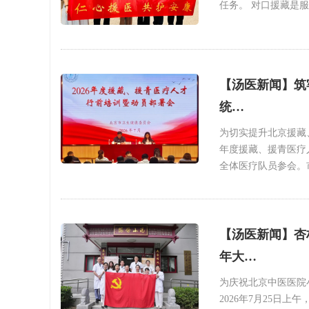
任务。 对口援藏是
【汤医新闻】筑
统…
为切实提升北京援藏
年度援藏、援青医疗
全体医疗队员参会。
【汤医新闻】杏
年大…
为庆祝北京中医医院
2026年7月25