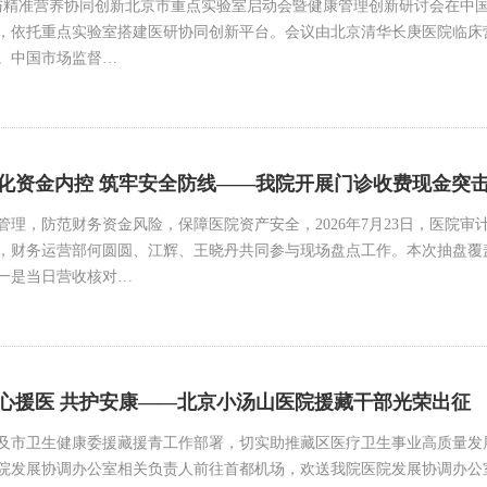
造与精准营养协同创新北京市重点实验室启动会暨健康管理创新研讨会在中
，依托重点实验室搭建医研协同创新平台。会议由北京清华长庚医院临床
。中国市场监督…
化资金内控 筑牢安全防线——我院开展门诊收费现金突
管理，防范财务资金风险，保障医院资产安全，2026年7月23日，医院
，财务运营部何圆圆、江辉、王晓丹共同参与现场盘点工作。本次抽盘覆
一是当日营收核对…
心援医 共护安康——北京小汤山医院援藏干部光荣出征
及市卫生健康委援藏援青工作部署，切实助推藏区医疗卫生事业高质量发展
院发展协调办公室相关负责人前往首都机场，欢送我院医院发展协调办公