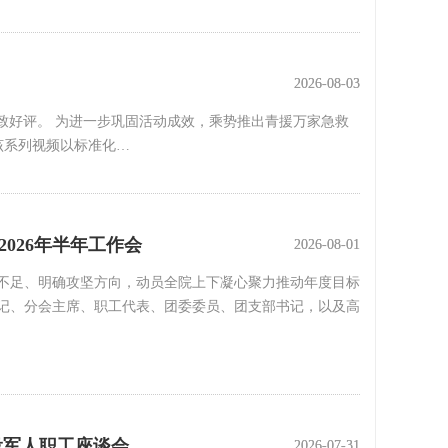
2026-08-03
2026-08-03
一致好评。 为进一步巩固活动成效，乘势推出青援万家急救
该系列视频以标准化…
026年半年工作会
2026-08-01
2026-08-01
差距不足、明确攻坚方向，动员全院上下凝心聚力推动年度目标
记、分会主席、职工代表、团委委员、团支部书记，以及高
役军人职工座谈会
2026-07-31
2026-07-31