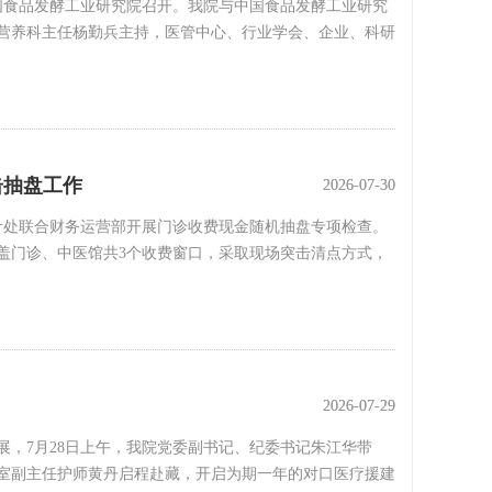
国食品发酵工业研究院召开。我院与中国食品发酵工业研究
营养科主任杨勤兵主持，医管中心、行业学会、企业、科研
击抽盘工作
2026-07-30
2026-07-30
审计处联合财务运营部开展门诊收费现金随机抽盘专项检查。
盖门诊、中医馆共3个收费窗口，采取现场突击清点方式，
2026-07-29
2026-07-29
，7月28日上午，我院党委副书记、纪委书记朱江华带
室副主任护师黄丹启程赴藏，开启为期一年的对口医疗援建