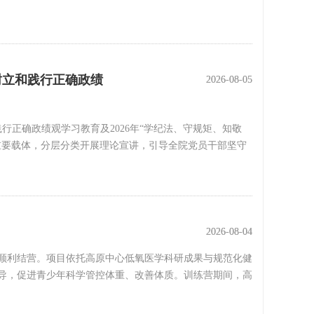
树立和践行正确政绩
2026-08-05
2026-08-05
行正确政绩观学习教育及2026年“学纪法、守规矩、知敬
重要载体，分层分类开展理论宣讲，引导全院党员干部坚守
2026-08-04
2026-08-04
营顺利结营。项目依托高原中心低氧医学科研成果与规范化健
导，促进青少年科学管控体重、改善体质。训练营期间，高