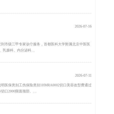
2026-07-16
2026-07-16
受到市级三甲专家诊疗服务，首都医科大学附属北京中医医
科、乳腺科、内分泌科…
2026-07-11
2026-07-11
明医保类别工伤保险类别1HMRA0002切口美容改型费通过
口2000限面颈部、…