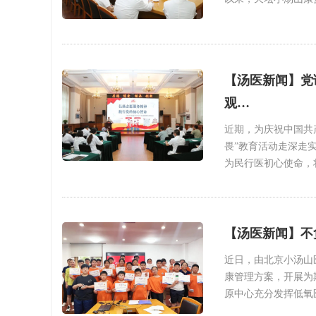
【汤医新闻】党
观…
近期，为庆祝中国共
畏”教育活动走深走
为民行医初心使命，
【汤医新闻】不
近日，由北京小汤山
康管理方案，开展为
原中心充分发挥低氧