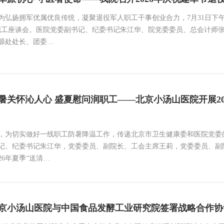
为弘扬拥军优属优良传统，凝聚退役军人职工干事创业合力，7月31日下午
军人职工座谈会。医院党委副书记、纪委书记朱江华、院党委委员、总会计
源处处长、团委…
暑关怀沁人心 盛夏慰问润职工——北京小汤山医院开展20
，为切实做好一线职工防暑降温工作，传递北京市卫生健康委和医院党委的
记、纪委书记朱江华，党委委员、副院长、工会主席王莉，党委委员、副
26年夏季“送清…
京小汤山医院与中国食品发酵工业研究院签署战略合作协