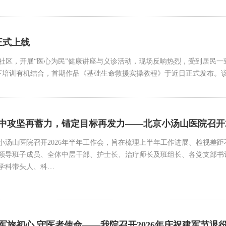
正式上线
金汤社区，开展“医心为民”健康讲座与义诊活动，现场反响热烈，受到居民
下培训有机结合，首期作品《基础生命救援实操教程》于近日正式发布。
中攻坚再蓄力，锚定目标再发力——北京小汤山医院召开2
，北京小汤山医院召开2026年半年工作会，旨在梳理上半年工作进展、检视
领导班子成员、全体中层干部、护士长、治疗师长及班组长、各党支部书
学科带头人、科…
军旅初心 守医者使命——我院召开2026年庆祝建军节退