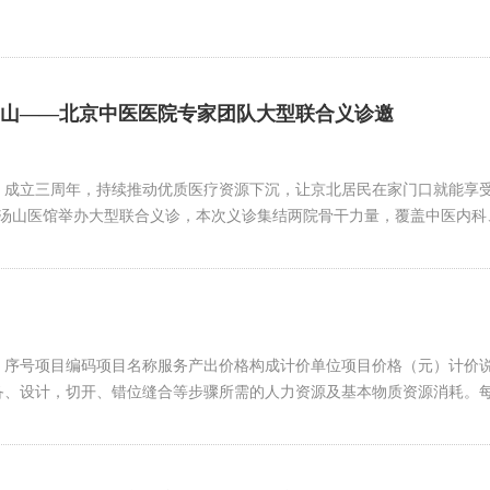
山——北京中医医院专家团队大型联合义诊邀
）成立三周年，持续推动优质医疗资源下沉，让京北居民在家门口就能享
午在汤山医馆举办大型联合义诊，本次义诊集结两院骨干力量，覆盖中医内
行）序号项目编码项目名称服务产出价格构成计价单位项目价格（元）计价说
、设计，切开、错位缝合等步骤所需的人力资源及基本物质资源消耗。每切