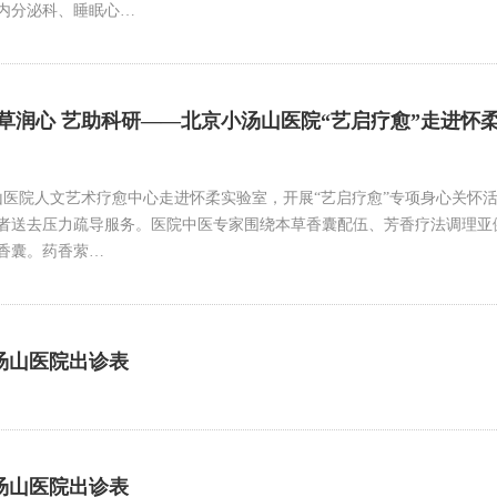
内分泌科、睡眠心…
草润心 艺助科研——北京小汤山医院“艺启疗愈”走进怀
汤山医院人文艺术疗愈中心走进怀柔实验室，开展“艺启疗愈”专项身心关
者送去压力疏导服务。医院中医专家围绕本草香囊配伍、芳香疗法调理亚
香囊。药香萦…
31小汤山医院出诊表
24小汤山医院出诊表