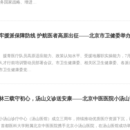
服务国家战略、增进…
牢援派保障防线 护航医者高原出征——北京市卫健委举办2
、援青医疗队员高原适应能力、政策认知水平、受援地履职实操能力，7月2
人才行前培训暨动员部署会议。市卫生健康委、相关区卫生健康委、各派
市卫生健康委党…
林三载守初心，汤山义诊送安康——北京中医医院小汤山
小汤山诊疗中心（汤山医馆）成立三周年，持续推动优质医疗资源下沉，
日上午，首都医科大学附属北京中医医院携手北京小汤山医院，在汤山医馆成