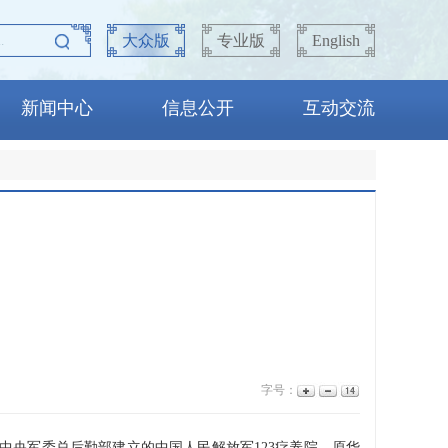
大众版
专业版
English
新闻中心
信息公开
互动交流
字号：
央军委总后勤部建立的中国人民解放军123疗养院、原华