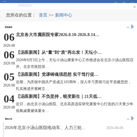
引导页
大众版
专业版
English
您所在的位置：
首页
>>
新闻中心
医院新闻
更多
06
北京各大市属医院专家2026.8.10-2026.8.14…
2026 08
06
【汤医新闻】从“量”到“质”再出发！天坛小…
2026年8月5日上午，天坛小汤山康复中心工作推进会在北京小汤山医院召
2026 08
开。北京市医院管…
05
【汤医新闻】党课铸魂强思想 实干笃行促发展—…
近期，为庆祝中国共产党成立105周年，深入学习贯彻习近平党建思想，
2026 08
扎实推进开展树立…
04
【汤医新闻】不负坚持，蜕变新生｜21天低氧减…
近日，由北京小汤山医院、北京高原适应研究康复中心打造的21天青少年
2026 08
低氧减重健体夏令…
通知公告
更多
2026年北京小汤山医院电动车、人力三轮…
2026-08-06