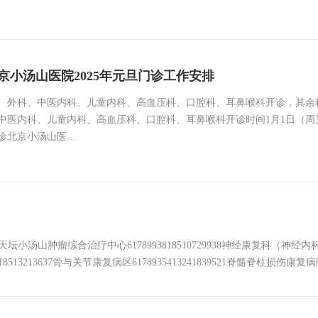
京小汤山医院2025年元旦门诊工作安排
、外科、中医内科、儿童内科、高血压科、口腔科、耳鼻喉科开诊，其余
内科、儿童内科、高血压科、口腔科、耳鼻喉科开诊时间1月1日（周三）上午8:0
开诊北京小汤山医…
0天坛小汤山肿瘤综合治疗中心6178993818510729938神经康复科（神经内科
18513213637骨与关节康复病区6178935413241839521脊髓脊柱损伤康复病区6