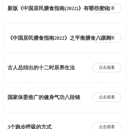
新版《中国居民膳食指南(2022)》有哪些变化
点击观看
《中国居民膳食指南2022》之平衡膳食八原则
点击观看
古人总结出的十二时辰养生法
点击观看
国家体委推广的健身气功八段锦
点击观看
3个跑步呼吸的方式
点击观看