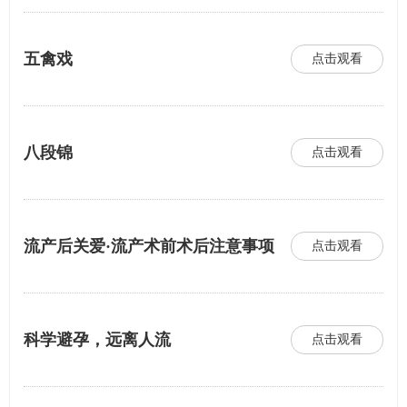
五禽戏
点击观看
八段锦
点击观看
流产后关爱·流产术前术后注意事项
点击观看
科学避孕，远离人流
点击观看