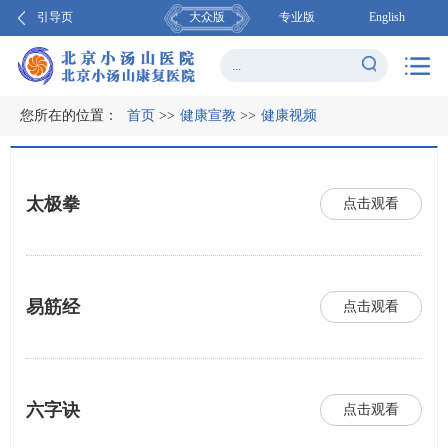
引导页
大众版
专业版
English
您所在的位置：
首页
>>
健康宣教
>>
健康视频
太极拳
点击观看
易筋经
点击观看
六字诀
点击观看